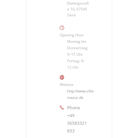
Ebelingstraß
e 10, 07545
Gera
Opening Hour
Montag bis
Donnerstag:
9–15 Uhr
Freitag: 9–
12 Uhr
Website
http://www.villa-
mazur.de
Phone
+49
36583321
833